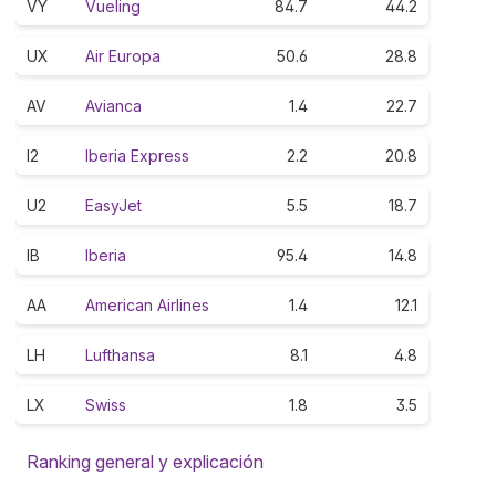
VY
Vueling
84.7
44.2
UX
Air Europa
50.6
28.8
AV
Avianca
1.4
22.7
I2
Iberia Express
2.2
20.8
U2
EasyJet
5.5
18.7
IB
Iberia
95.4
14.8
AA
American Airlines
1.4
12.1
LH
Lufthansa
8.1
4.8
LX
Swiss
1.8
3.5
Ranking general y explicación