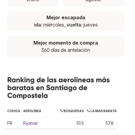
Mejor escapada
ida
: miércoles,
vuelta
: jueves
Mejor momento de compra
360 días de antelación
Ranking de las aerolíneas más
baratas en Santiago de
Compostela
CÓDIGO
AEROLÍNEA
% BÚSQUEDAS
% LA MÁS BARATA
FR
Ryanair
51.5
57.8